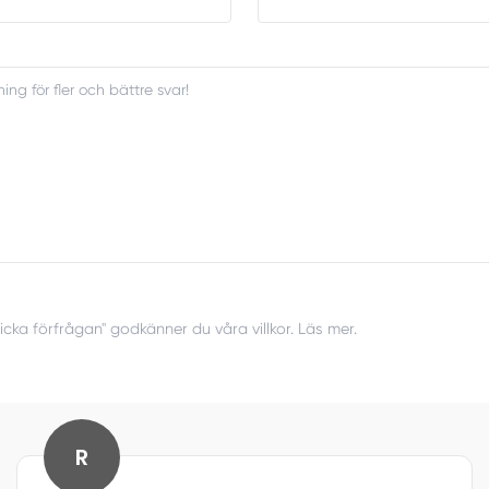
icka förfrågan" godkänner du våra villkor. Läs mer.
R