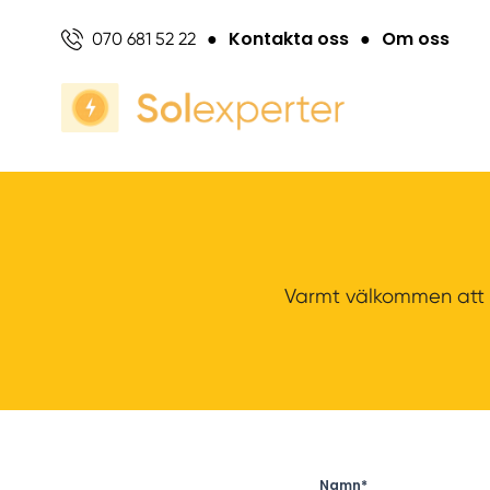
Kontakta oss
Om oss
070 681 52 22
●
●
Varmt välkommen att sk
Namn*