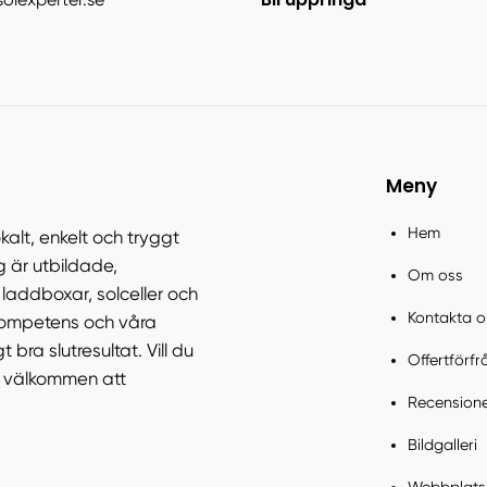
Meny
Hem
okalt, enkelt och tryggt
ag är utbildade,
Om oss
a laddboxar, solceller och
Kontakta o
kompetens och våra
bra slutresultat. Vill du
Offertförf
t välkommen att
Recension
Bildgalleri