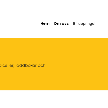
Hem
Om oss
Bli uppringd
olceller, laddboxar och