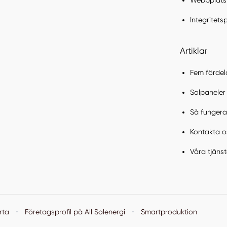
Webbplats
Integritets
Artiklar
Fem fördel
Solpaneler 
Så fungerar
Kontakta o
Våra tjänst
·
·
rta
Företagsprofil på All Solenergi
Smartproduktion