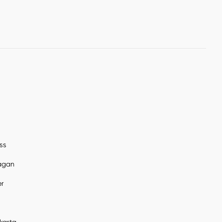
ss
rågan
er